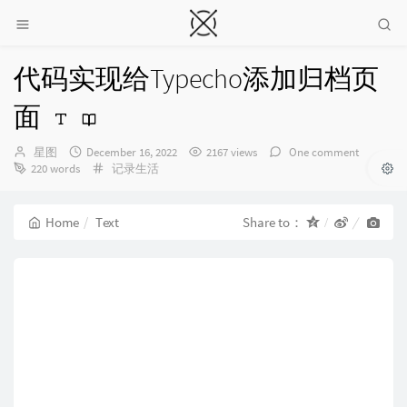
代码实现给Typecho添加归档页
面
Author：
发
星图
December 16, 2022
2167 views
One comment
布
Categories：
220 words
记录生活
时
间：
Home
Text
Share to：