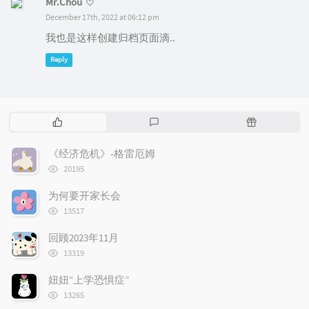
Mr.Chou
December 17th, 2022 at 06:12 pm
我也是这样创建归档页面滴..
Reply
P
L
R
o
a
a
p
t
n
《经济危机》-格雷厄姆
u
e
d
浏
20195
l
s
o
览
次
a
t
m
为何要开家长会
数:
r
c
a
浏
13517
览
a
o
r
次
r
m
t
回顾2023年11月
数:
t
浏
m
i
13319
览
i
e
c
次
妞妞“上学恐惧症”
c
n
l
数:
浏
l
t
e
13265
览
e
s
s