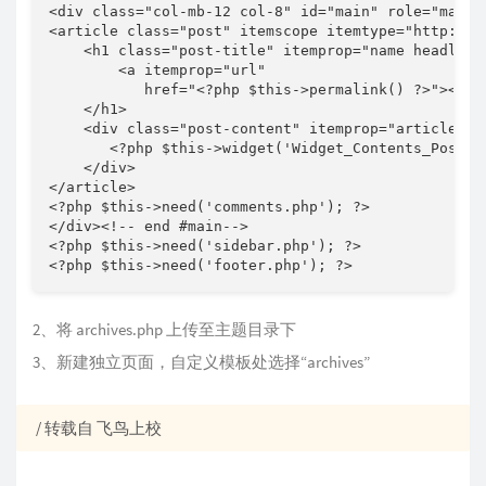
<div class="col-mb-12 col-8" id="main" role="main">
<article class="post" itemscope itemtype="http://sc
    <h1 class="post-title" itemprop="name headline"
        <a itemprop="url"

           href="<?php $this->permalink() ?>"><?php
    </h1>

    <div class="post-content" itemprop="articleBody
       <?php $this->widget('Widget_Contents_Post_R
    </div>

</article>

<?php $this->need('comments.php'); ?>

</div><!-- end #main-->

<?php $this->need('sidebar.php'); ?>

<?php $this->need('footer.php'); ?>
2、将 archives.php 上传至主题目录下
3、新建独立页面，自定义模板处选择“archives”
/ 转载自
飞鸟上校