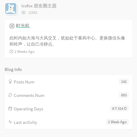
次
Icefox 朋友圈主题
s
数:
浏
12582
览
次
时光机
数:
此时内如大海与大风交叉，犹如处于暴风中心。更换微信头像
和铃声，让自己冷静点。
2 Weeks Ago
Blog Info
Posts Num
142
Comments Num
853
Operating Days
8 Y 314 D
Last activity
1 Week Ago