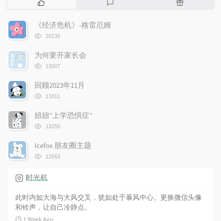
P
L
R
o
a
a
p
t
n
《经济危机》-格雷厄姆
u
e
d
浏
20135
l
s
o
览
次
a
t
m
为何要开家长会
数:
r
c
a
浏
13507
览
a
o
r
次
r
m
t
回顾2023年11月
数:
t
浏
m
i
13311
览
i
e
c
次
妞妞“上学恐惧症”
c
n
l
数:
浏
l
t
e
13255
览
e
s
s
次
Icefox 朋友圈主题
s
数:
浏
12563
览
次
时光机
数:
此时内如大海与大风交叉，犹如处于暴风中心。更换微信头像
和铃声，让自己冷静点。
1 Week Ago