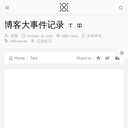
博客大事件记录
Author：
发
星图
October 20, 2018
2984 views
关闭评论
布
Categories：
1989 words
记录生活
时
间：
Home
Text
Share to：