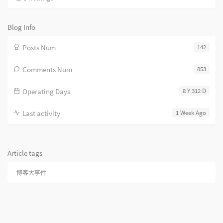
Blog Info
Posts Num
142
Comments Num
853
Operating Days
8 Y 312 D
Last activity
1 Week Ago
Article tags
博客大事件