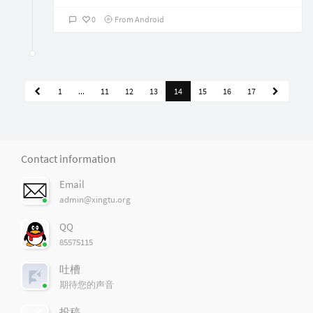
0
From Android
1
...
11
12
13
14
15
16
17
Contact information
Email
admin@xingtu.org
QQ
85575115
吐槽
期待您的声音
投稿