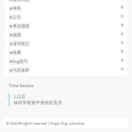
5
神兽
2
公主
4
考试成绩
2
烟酒
1
读书笔记
4
续费
3
bug技巧
1
汽车保养
Time Review
5 月前
妹回学校途中身份征丢失
© 2026 All rights reserved. |
Xingtu.Org
|
Liluohost