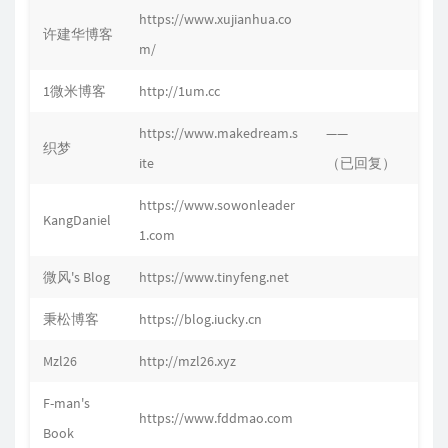
https://www.xujianhua.co
许建华博客
m/
1微米博客
http://1um.cc
https://www.makedream.s
——
织梦
ite
（已回复）
https://www.sowonleader
KangDaniel
1.com
微风's Blog
https://www.tinyfeng.net
秉松博客
https://blog.iucky.cn
Mzl26
http://mzl26.xyz
F-man's
https://www.fddmao.com
Book