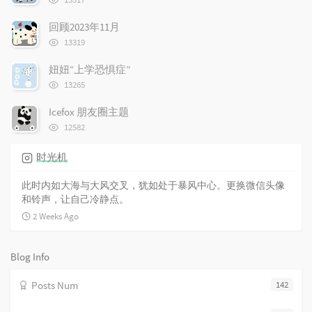
览
a
o
r
次
r
m
t
回顾2023年11月
数:
t
浏
m
i
13319
览
i
e
c
次
妞妞“上学恐惧症”
c
n
l
数:
浏
l
t
e
13265
览
e
s
s
次
Icefox 朋友圈主题
s
数:
浏
12582
览
次
时光机
数:
此时内如大海与大风交叉，犹如处于暴风中心。更换微信头像
和铃声，让自己冷静点。
2 Weeks Ago
Blog Info
Posts Num
142