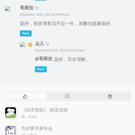
哥斯拉
December 11th, 2021 at 09:44 pm
是的，很多博客活不过一年，加删也挺麻烦的
Reply
点儿
December 11th, 2021 at 10:58 pm
@哥斯拉
是的，完全理解。
Reply
P
L
R
o
a
a
p
t
n
《经济危机》-格雷厄姆
u
e
d
浏
20192
l
s
o
览
次
a
t
m
为何要开家长会
数:
r
c
a
浏
13517