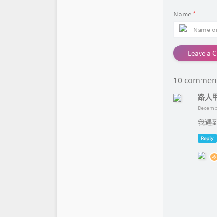
Name
*
Leave a 
10 commen
路人
Decembe
我遇
Reply