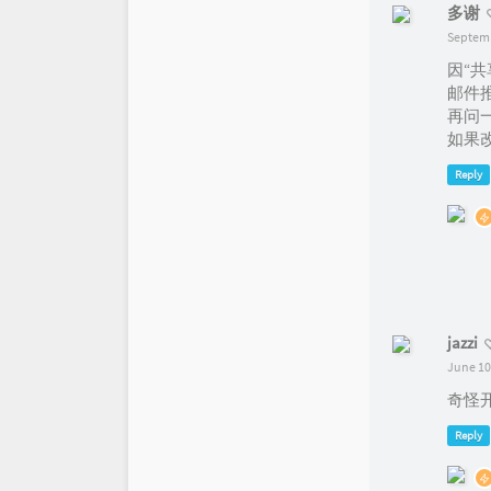
多谢
Septemb
因“共
邮件
再问
如果
Reply
jazzi
June 10
奇怪开
Reply