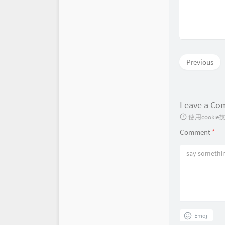
Previous
Leave a C
使用cook
Comment
*
Emoji