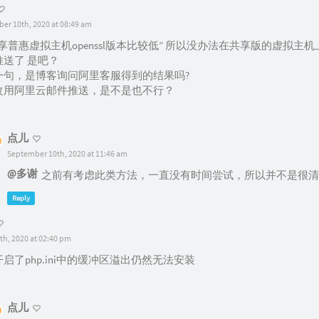
er 10th, 2020 at 08:49 am
享普惠虚拟主机openssl版本比较低” 所以没办法在共享版的虚拟主
推送了 是吧？
一句，是博客询问阿里客服得到的结果吗?
改用阿里云邮件推送，是不是也不行？
点儿
September 10th, 2020 at 11:46 am
@多谢
之前有考虑此类方法，一直没有时间尝试，所以并不是很清
Reply
th, 2020 at 02:40 pm
启了php.ini中的缓冲区溢出仍然无法安装
点儿