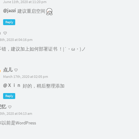
June 11th, 2020 at 11:20 pm
@jazzi
建议重启空间
Reply
ｎ
6th, 2020 at 04:16 pm
错，建议加上如何部署证书 ！|´・ω・)ノ
点儿
March 17th, 2020 at 02:05 pm
@Ｘｉｎ
好的，稍后整理添加
Reply
记忆
3th, 2020 at 04:13 am
以前是WordPress