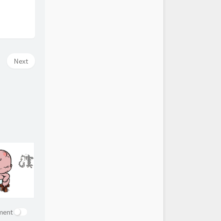
Next
ment