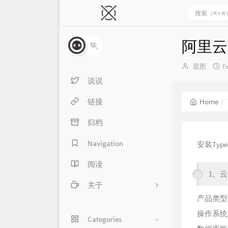
阿里云
🏃
Author：
星图
F
说说
链接
Home
归档
Navigation
安装Typ
阅读
1、
关于
产品类型
About me
操作系统：C
Categories
留言本