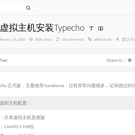
虚拟主机安装Typecho
发
Categor
ebruary 25, 2020
3636 views
10 comments
1060 words
默认分
布
时
间：
Text
Share to：
echo 正式版，主题使用 handsome，过程异常问题很多，记录跳过的
云虚拟主机配置：
：共享虚拟主机普惠版
entOS 5.4 64位