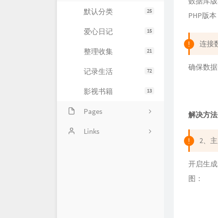
数据库版本：m
默认分类
25
PHP版本：
大事件
爱心日记
15
连接
整理收集
21
确保数据
记录生活
72
影视书籍
13
Pages
解决方法：
画廊
Links
2、主
足记
十年之约
开启生成
BlogWe
图：
个站商店
博客录