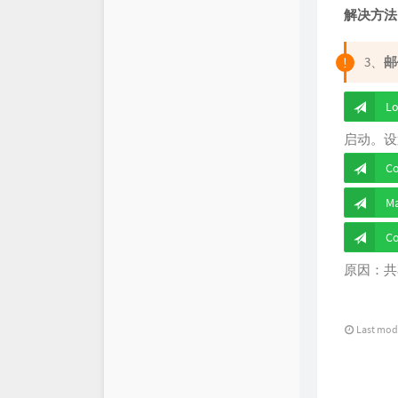
解决方法
BlogFinder
笔墨迹
3、
邮
博友圈
L
BlogsClub
启动。设
C
Ma
C
原因：共
Last mod