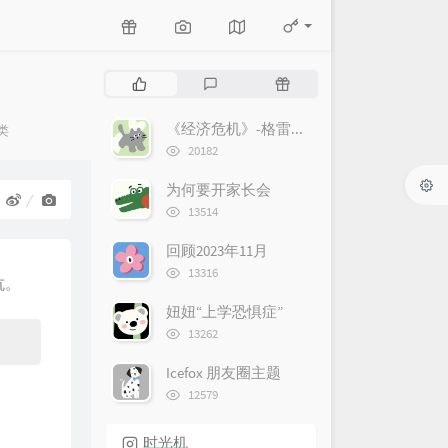
P
L
R
o
a
a
p
t
n
《经济危机》-格雷厄姆
ies：
类
u
e
d
浏
20182
l
览
s
o
次
a
t
m
为何要开家长会
数:
r
c
a
浏
13514
览
a
o
r
次
r
m
t
回顾2023年11月
数:
浏
t
m
i
13316
坑。
览
i
e
c
次
妞妞“上学恐惧症”
c
n
l
数:
浏
l
t
e
13262
览
e
s
s
次
Icefox 朋友圈主题
s
数:
浏
12579
览
次
时光机
数: