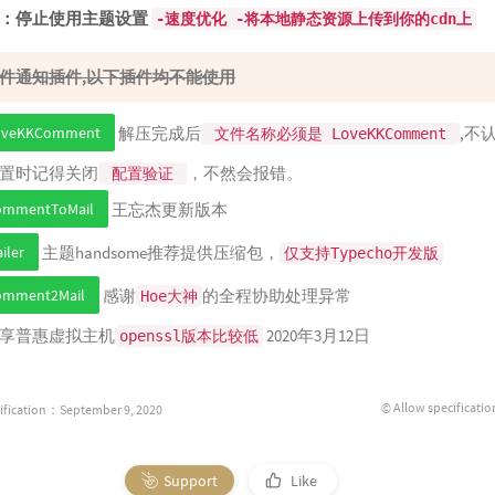
：停止使用主题设置
-速度优化 -将本地静态资源上传到你的cdn上
件通知插件,以下插件均不能使用
oveKKComment
解压完成后
,不
文件名称必须是 LoveKKComment
置时记得关闭
，不然会报错。
配置验证
ommentToMail
王忘杰更新版本
iler
主题handsome推荐提供压缩包，
仅支持Typecho开发版
omment2Mail
感谢
的全程协助处理异常
Hoe大神
享普惠虚拟主机
2020年3月12日
openssl版本比较低
© Allow specificatio
ification：September 9, 2020
Support
Like