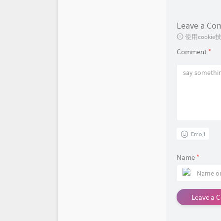
BlogFinder
Leave a C
笔墨迹
使用cook
Comment
*
博友圈
BlogsClub
Emoji
Name
*
Leave a 