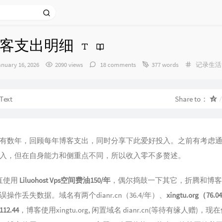
客支出明细
发
Categori
anuary 16, 2026
2090 views
18 comments
377 words
记录生活
布
时
间：
Text
Share to：
有数年，回顾每年博客支出，同时分享下此爱好投入。之前有考虑
入，但在自身能力和侧重点不同，所以收入零不多赘述。
直使用
Liluohost Vps空间费油150/年
，偶尔捣鼓一下其它，折腾和博客
操作丢失数据。域名有两个dianr.cn（36.4/年）、
xingtu.org（76.
2.44
，博客使用xingtu.org, 闲置域名 dianr.cn(等待有缘人赠)，现