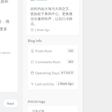
更新和
此时内如大海与大风交叉，
犹如处于暴风中心。更换微
信头像和铃声，让自己冷静
分，偶
点。
出更多
1 Week Ago
Blog Info
Posts Num
142
n reprint
Comments Num
853
Operating Days
8 Y 313 D
Last activity
1 Week Ago
Article tags
Next
日常记录