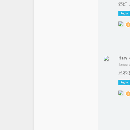
还好
Reply
Hary
January
差不
Reply