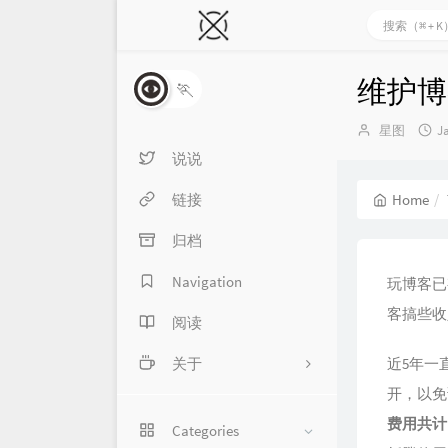
维护博
🏃
Author：
星图
J
说说
链接
Home
归档
Navigation
玩博客已
客搞些收
阅读
关于
近5年一
开，以免误
About me
费用共计11
Categories
留言本