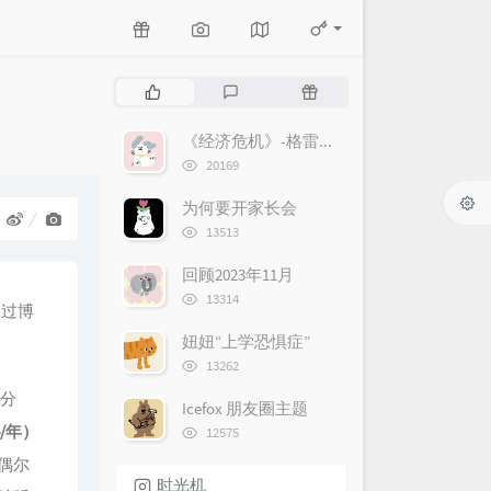
P
L
R
o
a
a
p
t
n
《经济危机》-格雷厄姆
es：
u
e
d
浏
20169
l
览
s
o
次
a
t
m
为何要开家长会
数:
r
c
a
浏
13513
览
a
o
r
次
r
m
t
回顾2023年11月
数:
浏
t
m
i
13314
通过博
览
i
e
c
次
妞妞“上学恐惧症”
c
n
l
数:
浏
l
t
e
13262
览
e
s
s
分
次
Icefox 朋友圈主题
s
数:
浏
04/年）
12575
览
在偶尔
次
时光机
数: