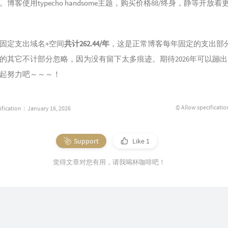
博客使用typecho handsome主题，购买价格88/终身，静等开放着
固定支出域名+空间
共计262.44/年
，这是正常博客每年固定的支出部
的其它不计部分忽略，因为没有留下太多痕迹。期待2026年可以蹦
起努力吧～～～！
© Allow specificatio
ification：January 16, 2026
Support
Like
1
觉得文章对您有用，请我喝杯咖啡吧！