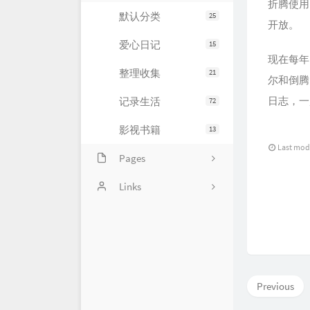
折腾使用。
默认分类
25
开放。
大事件
爱心日记
15
现在每年
整理收集
21
尔和倒腾
日志，一
记录生活
72
影视书籍
13
Last mod
Pages
画廊
Links
足记
十年之约
BlogWe
个站商店
Previous
博客录