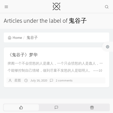
Articles under the label of 鬼谷子
Home
鬼谷子
《鬼谷子》梦华
捭阖一个不会愤怒的人是庸人，一个只会愤怒的人是蠢人，一
个能够控制自己情绪，做到尽量不发怒的人是聪明人。 ——10
人不太容易去改变自己条件的强或弱，但可以以...
星图
July 16, 2020
2 comments
P
L
R
o
a
a