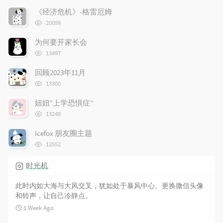
p
t
n
《经济危机》-格雷厄姆
u
e
d
浏
20099
l
s
o
览
次
a
t
m
为何要开家长会
数:
r
c
a
浏
13497
览
a
o
r
次
r
m
t
回顾2023年11月
数:
t
浏
m
i
13300
览
i
e
c
次
妞妞“上学恐惧症”
c
n
l
数:
浏
l
t
e
13248
览
e
s
s
次
Icefox 朋友圈主题
s
数:
浏
12552
览
次
时光机
数:
此时内如大海与大风交叉，犹如处于暴风中心。更换微信头像
和铃声，让自己冷静点。
1 Week Ago