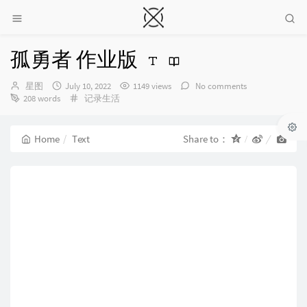
孤勇者 作业版
Author：
发
星图
July 10, 2022
1149 views
No comments
布
Categories：
208 words
记录生活
时
间：
Home
Text
Share to：