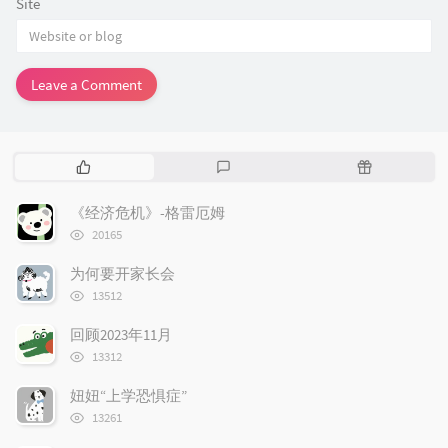
Site
Leave a Comment
P
L
R
o
a
a
p
t
n
《经济危机》-格雷厄姆
u
e
d
浏
20165
l
s
o
览
次
a
t
m
为何要开家长会
数:
r
c
a
浏
13512
览
a
o
r
次
r
m
t
回顾2023年11月
数:
t
浏
m
i
13312
览
i
e
c
次
妞妞“上学恐惧症”
c
n
l
数:
浏
l
t
e
13261
览
e
s
s