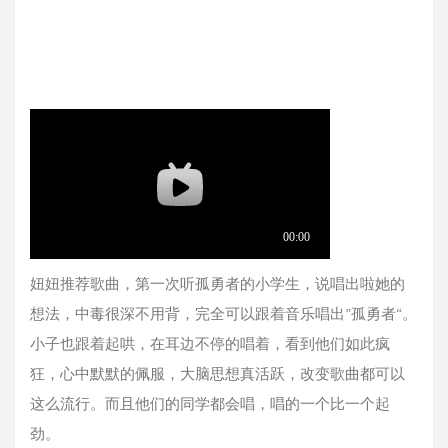
妞妞推荐歌曲，第一次听孤勇者的小学生，说唱出啦她的
想法，中毒很深不用背，完全可以跟着音乐唱出”孤勇者“。
小子也跟着起哄，在耳边不停的唱着，看到他们如此疯
狂，心中默默的佩服，大脑思想真活跃，改变歌曲都可以
这么流行。而且他们的同学都会唱，唱的一个比一个起
劲。