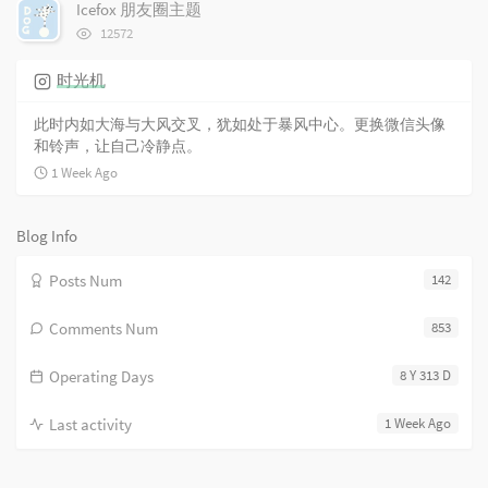
次
Icefox 朋友圈主题
s
数:
浏
12572
览
次
时光机
数:
此时内如大海与大风交叉，犹如处于暴风中心。更换微信头像
和铃声，让自己冷静点。
1 Week Ago
Blog Info
Posts Num
142
Comments Num
853
Operating Days
8 Y 313 D
Last activity
1 Week Ago