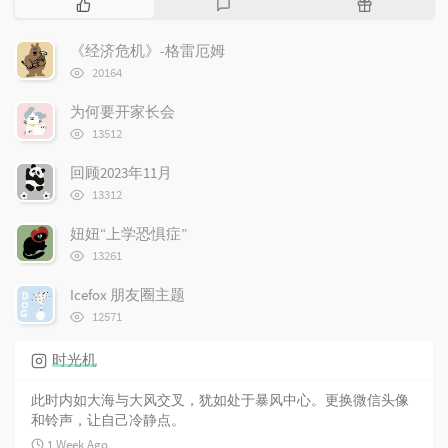
P
L
R
o
a
a
p
t
n
《经济危机》-格雷厄姆
u
e
d
浏
20164
l
s
o
览
次
a
t
m
为何要开家长会
数:
r
c
a
浏
13512
览
a
o
r
次
r
m
t
回顾2023年11月
数:
t
浏
m
i
13312
览
i
e
c
次
妞妞“上学恐惧症”
c
n
l
数:
浏
l
t
e
13261
览
e
s
s
次
Icefox 朋友圈主题
s
数:
浏
12571
览
次
时光机
数:
此时内如大海与大风交叉，犹如处于暴风中心。更换微信头像
和铃声，让自己冷静点。
1 Week Ago