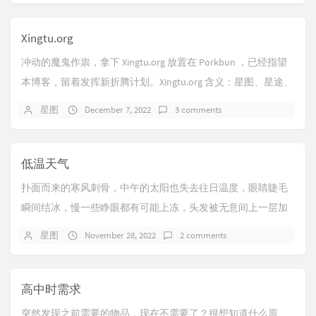
Xingtu.org
冲动的魔鬼作祟，拿下 Xingtu.org 放置在 Porkbun ，已经指望
本博客，留着发挥新折腾计划。Xingtu.org 含义：星图、星途、
形图、兴...
星图
December 7, 2022
3 comments
低温天气
扑面而来的寒风刺骨，中午的太阳也失去往日温度，眼睛睫毛
瞬间结冰，慢一些睁眼都有可能上冻，头发被无意间上一层加
固，口罩出气间如吸烟者。冷，真的很冷。
星图
November 28, 2022
2 comments
高中时需求
突然发现之前需要的物品，现在不需要了？很想知道什么原