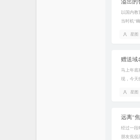
溢出的
以国内教
当时机“
星图
赠送域
马上年底
现，今天统
星图
远离“焦
经过一段
朋友侃侃而