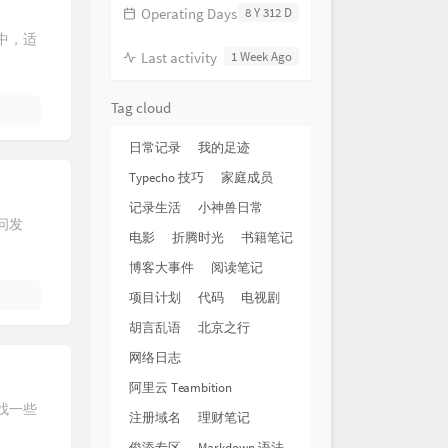
Operating Days
8 Y 312 D
中，适
Last activity
1 Week Ago
Tag cloud
日常记录
我的足迹
Typecho 技巧
家庭成员
记录生活
小神兽日常
问发
电影
折腾时光
书籍笔记
博客大事件
阅读笔记
项目计划
代码
电视剧
胡言乱语
北京之行
网络日志
阿里云 Teambition
找一些
注册域名
理财笔记
俊添专区
Markdown 语法