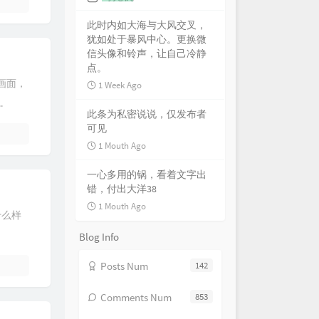
此时内如大海与大风交叉，
犹如处于暴风中心。更换微
信头像和铃声，让自己冷静
点。
画面，
1 Week Ago
.
此条为私密说说，仅发布者
可见
1 Mouth Ago
一心多用的锅，看着文字出
错，付出大洋38
1 Mouth Ago
什么样
Blog Info
Posts Num
142
Comments Num
853