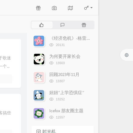
P
L
R
o
a
a
p
t
n
《经济危机》-格雷厄姆
u
e
d
浏
20131
l
览
s
o
次
a
t
m
为何要开家长会
于歌迷
数:
r
c
a
浏
13503
...
览
a
o
r
次
r
m
t
回顾2023年11月
数:
浏
t
m
i
13307
览
i
e
c
次
妞妞“上学恐惧症”
c
n
l
数:
浏
l
t
e
13252
览
e
s
s
次
Icefox 朋友圈主题
s
客搞些
数:
浏
12557
览
次
时光机
数: