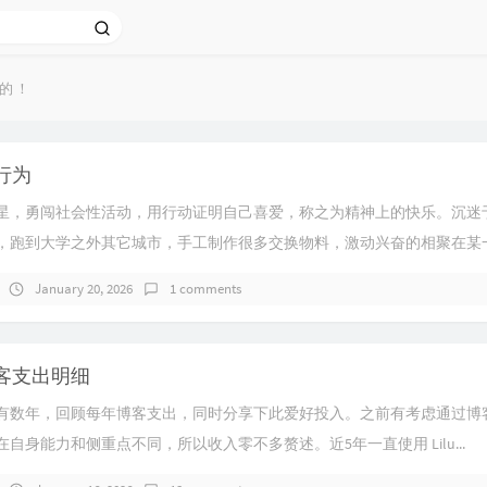
的！
行为
星，勇闯社会性活动，用行动证明自己喜爱，称之为精神上的快乐。沉迷
，跑到大学之外其它城市，手工制作很多交换物料，激动兴奋的相聚在某一个
January 20, 2026
1 comments
客支出明细
有数年，回顾每年博客支出，同时分享下此爱好投入。之前有考虑通过博
自身能力和侧重点不同，所以收入零不多赘述。近5年一直使用 Lilu...