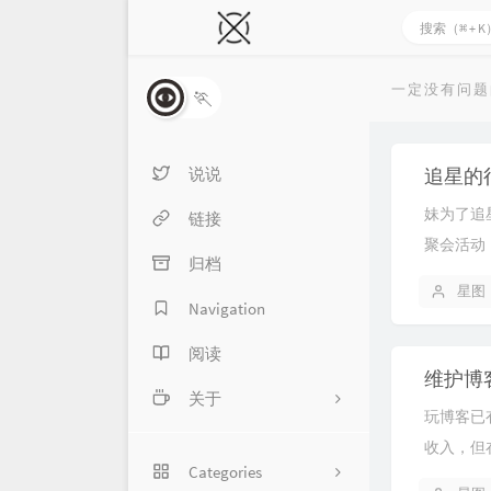
一定没有问题
🏃
说说
追星的
妹为了追
链接
聚会活动
归档
星图
Navigation
阅读
维护博
关于
玩博客已
About me
收入，但在
Categories
留言本