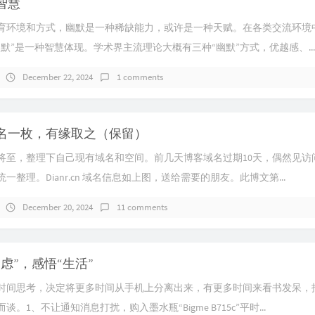
智慧
育环境和方式，幽默是一种稀缺能力，或许是一种天赋。在各类交流环境
幽默”是一种智慧体现。学术界主流理论大概有三种“幽默”方式，优越感、...
December 22, 2024
1 comments
名一枚，有缘取之（保留）
将至，整理下自己现有域名和空间。前几天博客域名过期10天，偶然见访
一整理。Dianr.cn 域名信息如上图，送给需要的朋友。此博文第...
December 20, 2024
11 comments
虑”，感悟“生活”
时间思考，决定将更多时间从手机上分离出来，有更多时间来看书发呆，
谈。1、不让通知消息打扰，购入墨水瓶“Bigme B715c”平时...