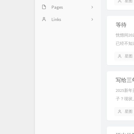
星图
Pages
25
大事件
画廊
Links
15
等待
足记
十年之约
21
恍惚间2
已经不知
BlogWe
72
个站商店
13
星图
博客录
写给三
BlogFinder
2025
笔墨迹
子？现状上
博友圈
星图
BlogsClub